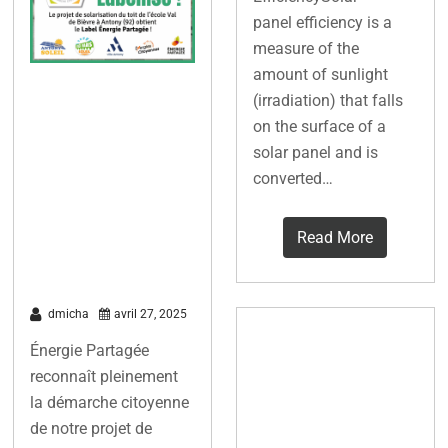
panel efficiency is a
measure of the
amount of sunlight
Le projet du
(irradiation) that falls
on the surface of a
collectif ANTO
solar panel and is
NY SOLEIL sur
converted…
l’école Val de
Bièvre est
Read More
labellisé !
dmicha
avril 27, 2025
AREC :
Énergie Partagée
L’autoconsom
reconnaît pleinement
mation
la démarche citoyenne
de notre projet de
photovoltaïque