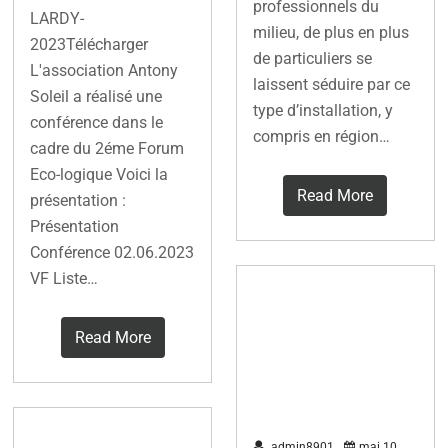
professionnels du
LARDY-
milieu, de plus en plus
2023Télécharger
de particuliers se
L'association Antony
laissent séduire par ce
Soleil a réalisé une
type d’installation, y
conférence dans le
compris en région…
cadre du 2éme Forum
Eco-logique Voici la
Read More
présentation :
Présentation
Conférence 02.06.2023
VF Liste…
Énergie
solaire :
Read More
pourquoi pas
vous ?
Un site pour
admin8901
mai 10,