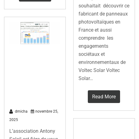
souhaitait découvrir ce
fabricant de panneaux
photovoltaïques en
France et aussi
comprendre les
engagements
Nouvel outil
sociétaux et
environnementaux de
pour suivre la
Voltec Solar Voltec
production
Solar…
photovoltaïque
à Antony
Read More
dmicha
novembre 25,
2025
Union
L’association Antony
Européenne: