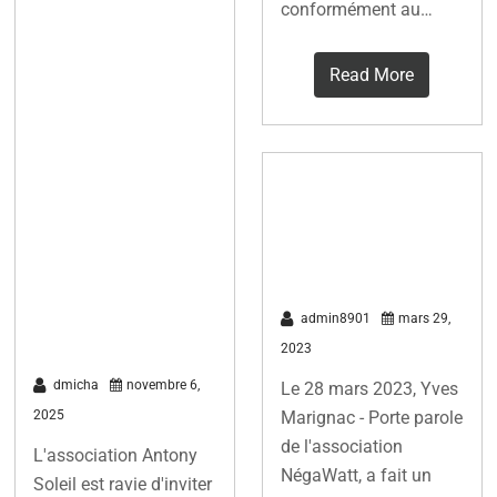
Réunion
conformément au…
publique
Antony Soleil
Read More
nov 2025 –
« Énergie
solaire à
Scénario
Antony : retour
NégaWatt
d’expériences
2022
et projets
citoyens »
admin8901
mars 29,
2023
dmicha
novembre 6,
Le 28 mars 2023, Yves
2025
Marignac - Porte parole
de l'association
L'association Antony
NégaWatt, a fait un
Soleil est ravie d'inviter