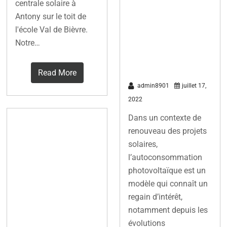
centrale solaire à
, une pratique
Antony sur le toit de
en plein
l'école Val de Bièvre.
développemen
Notre…
t
Read More
admin8901
juillet 17,
2022
Dans un contexte de
Réunion
renouveau des projets
mensuelle
solaires,
avril/25 +
l’autoconsommation
photovoltaïque est un
démarrage de
modèle qui connaît un
la phase de
regain d’intérêt,
développemen
notamment depuis les
t du projet
évolutions