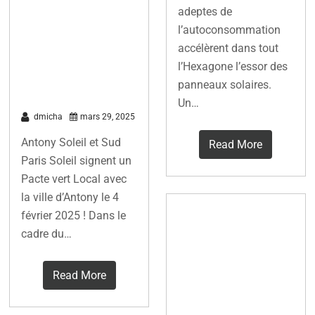
signé entre la
adeptes de
l’autoconsommation
Ville d’Antony,
accélèrent dans tout
Antony Soleil
l’Hexagone l’essor des
et partenaires
panneaux solaires.
Un…
dmicha
mars 29, 2025
Antony Soleil et Sud
Read More
Paris Soleil signent un
Pacte vert Local avec
la ville d’Antony le 4
Publication
février 2025 ! Dans le
cadre du…
d’Observ’ER
sur l’énergie
Read More
Citoyenne :
Projets