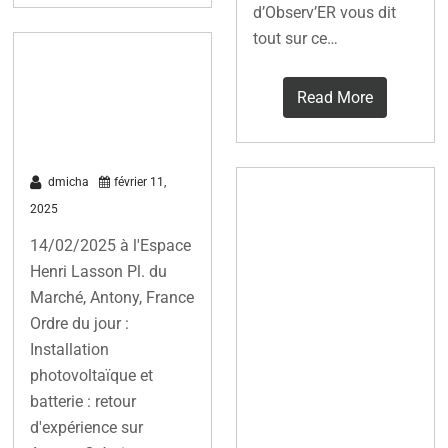
d’Observ’ER vous dit
tout sur ce…
Réunion
publique du 14
Read More
février 2025
dmicha
février 11,
REPowerEU :
2025
un plan visant
14/02/2025 à l'Espace
à réduire
Henri Lasson Pl. du
rapidement la
Marché, Antony, France
dépendance à
Ordre du jour :
Installation
l’égard des
photovoltaïque et
combustibles
batterie : retour
fossiles russes
d'expérience sur