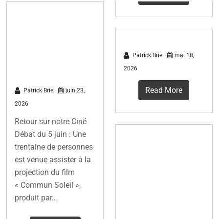
Grand succès
pour la soirée
débat du 5 juin
Patrick Brie
mai 18,
2026
2026
Read More
Patrick Brie
juin 23,
2026
Retour sur notre Ciné
Débat du 5 juin : Une
10 bonnes
trentaine de personnes
raisons pour
est venue assister à la
participer à un
projection du film
« Commun Soleil »,
projet solaire
produit par…
et agir
concrètement