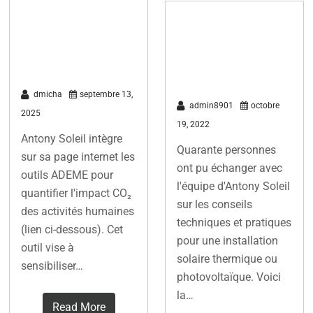
Outils ADEME
Réunion
pour l’impact
publique du 15
CO2
octobre 2022
dmicha
septembre 13,
admin8901
octobre
2025
19, 2022
Antony Soleil intègre
Quarante personnes
sur sa page internet les
ont pu échanger avec
outils ADEME pour
l'équipe d'Antony Soleil
quantifier l'impact CO₂
sur les conseils
des activités humaines
techniques et pratiques
(lien ci-dessous). Cet
pour une installation
outil vise à
solaire thermique ou
sensibiliser…
photovoltaïque. Voici
la…
Read More