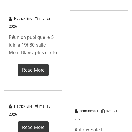
collective:
Visite de
Patrick Brie
mai 28,
2026
l’usine Voltec
Réunion publique le 5
Solar de
juin à 19h30 salle
fabrication
Mont Blanc: plus d'info
française de
panneaux
Read More
photovoltaïque
s le 14 Avril
2023
Patrick Brie
mai 18,
admin8901
avril 21,
2026
2023
Read More
Antony Soleil