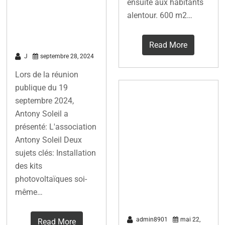
ensuite aux habitants
septembre
alentour. 600 m2…
2024
Read More
J
septembre 28, 2024
Lors de la réunion
publique du 19
La plus grande
septembre 2024,
centrale
Antony Soleil a
solaire
présenté: L'association
Antony Soleil Deux
d’Europe en
sujets clés: Installation
zone urbaine
des kits
inaugurée à
photovoltaïques soi-
Bordeaux Lac
même…
admin8901
mai 22,
Read More