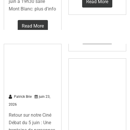
juin à 19h30 salle
Read More
Mont Blanc: plus d'info
Read More
Grand succès
pour la soirée
Antony met en
débat du 5 juin
ligne son
2026
cadastre
solaire pour
Patrick Brie
juin 23,
aider les
2026
habitants à
Retour sur notre Ciné
s’équiper
Débat du 5 juin : Une