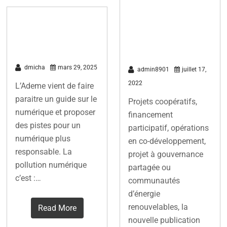
citoyens,
Sobriété
l’énergie près
Numérique
de chez vous
dmicha
mars 29, 2025
admin8901
juillet 17,
2022
L’Ademe vient de faire
paraitre un guide sur le
Projets coopératifs,
numérique et proposer
financement
des pistes pour un
participatif, opérations
numérique plus
en co-développement,
responsable. La
projet à gouvernance
pollution numérique
partagée ou
c’est :…
communautés
d’énergie
renouvelables, la
Read More
nouvelle publication