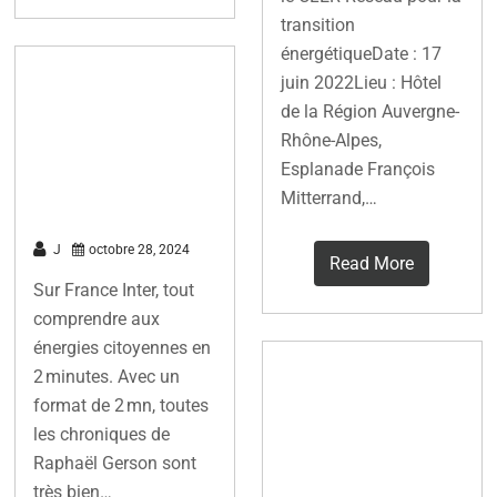
transition
énergétiqueDate : 17
Energies
juin 2022Lieu : Hôtel
de la Région Auvergne-
renouvelables :
Rhône-Alpes,
les citoyens
Esplanade François
s’impliquent
Mitterrand,…
J
octobre 28, 2024
Read More
Sur France Inter, tout
comprendre aux
énergies citoyennes en
À Cachan, une
2 minutes. Avec un
format de 2 mn, toutes
coopérative
les chroniques de
citoyenne veut
Raphaël Gerson sont
bâtir des
très bien…