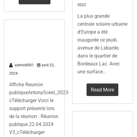
2022
La plus grande
centrale solaire urbaine
Réunion
d'Europe a été
publique du 22
inaugurée ce jeudi,
avril 2024
avenue de Labarde,
dans le quartier de
Bordeaux Lac. Avec
admin8901
avril 22,
une surface…
2024
Affiche Reunion
Read More
publiqueAntonySoleil_2023-
cTélécharger Voici le
support présenté lors
de la réunion : Réunion
Un parc solaire
publique 22.04.2024
pourrait
V3_cTélécharger