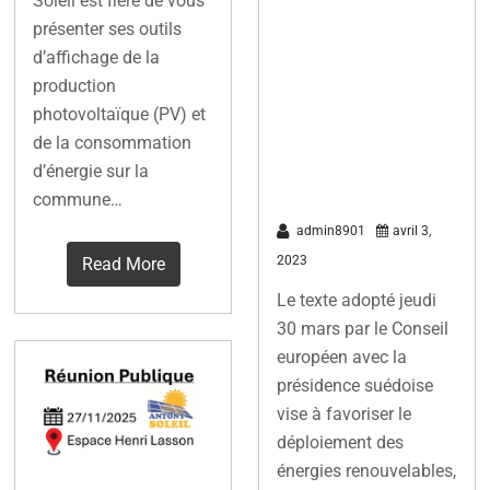
Soleil est fière de vous
Accord pour
présenter ses outils
d’affichage de la
45% de
production
renouvelables
photovoltaïque (PV) et
dans l’énergie
de la consommation
en 2030
d’énergie sur la
commune…
admin8901
avril 3,
2023
Read More
Le texte adopté jeudi
30 mars par le Conseil
européen avec la
présidence suédoise
vise à favoriser le
déploiement des
énergies renouvelables,