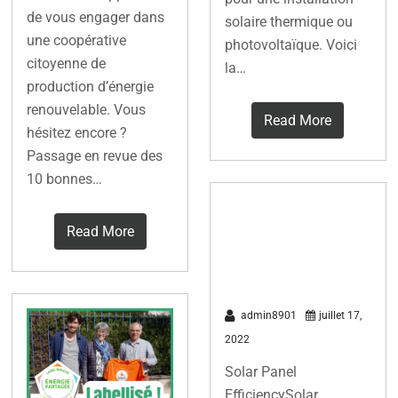
de vous engager dans
solaire thermique ou
une coopérative
photovoltaïque. Voici
citoyenne de
la…
production d’énergie
renouvelable. Vous
Read More
hésitez encore ?
Passage en revue des
10 bonnes…
C.E.R. : Most
Read More
efficient solar
panels 2022
admin8901
juillet 17,
2022
Solar Panel
EfficiencySolar