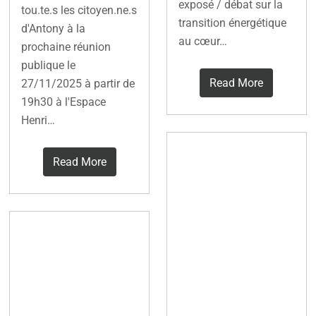
exposé / débat sur la
tou.te.s les citoyen.ne.s
transition énergétique
d'Antony à la
au cœur…
prochaine réunion
publique le
Read More
27/11/2025 à partir de
19h30 à l'Espace
Henri…
Installation de
Read More
panneaux
solaires : dans
les Hauts-de-
Antony Soleil
Seine,
au Forum des
mesurez
Associations
l’ensoleillemen
2025
t de votre toit