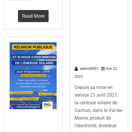
centrales
solaires entre
Read More
le Val-de-
Marne et les
Hauts-de-
Seine
admin8901
mai 22,
2022
Depuis sa mise en
service 21 avril 2021,
la centrale solaire de
Cachan, dans le Val-de-
Marne, produit de
Réunion
l’électricité, distribué
publique du 19