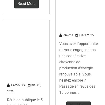
Read More
pour la
transition
énergétique
Ciné-Débat:
Antony Soleil
dmicha
juin 3, 2025
les pionniers
Vous avez l’opportunité
de
de vous engager dans
une coopérative
l’autoconsom
citoyenne de
mation
production d’énergie
collective:
renouvelable. Vous
hésitez encore ?
Patrick Brie
mai 28,
Passage en revue des
2026
10 bonnes…
Réunion publique le 5