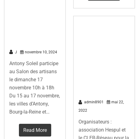
rénovation
énergétique,
dimanche 17
Hespul et le
novembre
Photovoltaïque
– Regard sur
J
novembre 10, 2024
30 ans
Antony Soleil participe
d’histoire pour
au Salon des artisans
éclairer
le dimanche 17
l’avenir
novembre 10h à 18h
Du 15 au 17 novembre,
admin8901
mai 22,
les villes d’Antony,
2022
Bourg-la-Reine et…
Organisateurs :
association Hespul et
Read More
le CLER-Réseau pour la