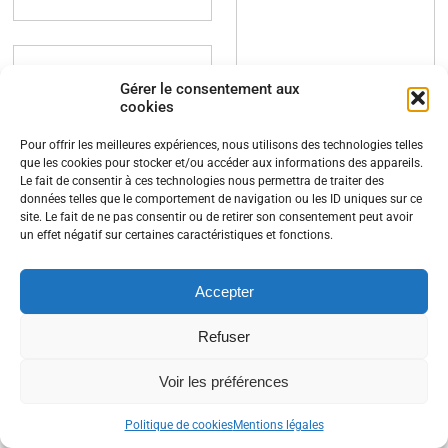
TARN La ville
d’Aussillon est
championne
Antony : un
Gérer le consentement aux
d’Occitanie
cadastre pour
cookies
des panneaux
maitriser tout
Pour offrir les meilleures expériences, nous utilisons des technologies telles
solaires
que les cookies pour stocker et/ou accéder aux informations des appareils.
le potentiel
Le fait de consentir à ces technologies nous permettra de traiter des
données telles que le comportement de navigation ou les ID uniques sur ce
offert par le
admin8901
mai 10,
site. Le fait de ne pas consentir ou de retirer son consentement peut avoir
solaire
un effet négatif sur certaines caractéristiques et fonctions.
2022
avec 17,6 m2 installés
Accepter
admin8901
mai 16,
pour 1 000 m2 de
2023
toiture utilisable.
Refuser
Article LES ECHOS.FR
https://www.ladepeche.fr/
du 16 mai 2023, par
Voir les préférences
la-ville-daussillon-est-
Catherine Bocquet La
championne-
Politique de cookies
Mentions légales
Ville d'Antony (Hauts-
doccitanie-des-