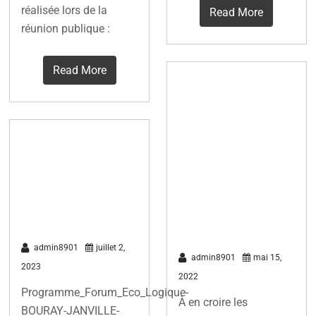
réalisée lors de la
Read More
réunion publique :
Read More
Énergie solaire
en Île-de-
France : nos
Installer des
conseils pour
panneaux
rentabiliser au
solaires chez
mieux votre
soi
installation
admin8901
juillet 2,
admin8901
mai 15,
2023
2022
Programme_Forum_Eco_Logique-
À en croire les
BOURAY-JANVILLE-