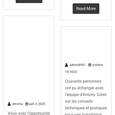
Read More
10 bonnes
raisons pour
Réunion
participer à un
publique du 15
projet solaire
octobre 2022
et agir
concrètement
admin8901
octobre
pour la
19, 2022
transition
Quarante personnes
ont pu échanger avec
énergétique
l'équipe d'Antony Soleil
sur les conseils
dmicha
juin 3, 2025
techniques et pratiques
Vous avez l’opportunité
pour une installation