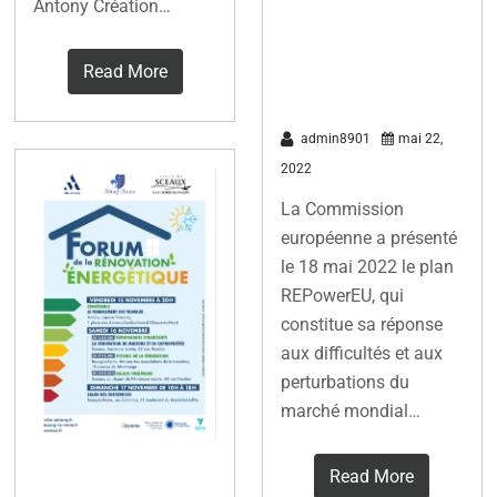
et à accélérer
Antony Création…
la transition
Read More
écologique
admin8901
mai 22,
2022
La Commission
européenne a présenté
le 18 mai 2022 le plan
REPowerEU, qui
constitue sa réponse
aux difficultés et aux
perturbations du
marché mondial…
Forum de la
Read More