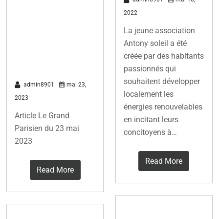
connaître le
2022
potentiel
La jeune association
solaire de son
Antony soleil a été
créée par des habitants
toit
passionnés qui
souhaitent développer
admin8901
mai 23,
localement les
2023
énergies renouvelables
Article Le Grand
en incitant leurs
Parisien du 23 mai
concitoyens à…
2023
Read More
Read More
Énergie solaire