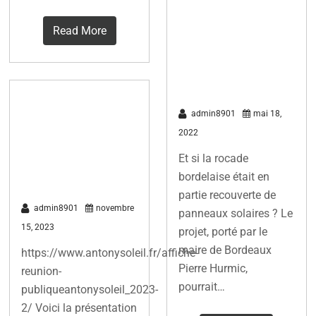
bientôt voir le
jour au-dessus
Read More
de la rocade
bordelaise
Réunion
admin8901
mai 18,
publique du 15
2022
novembre
Et si la rocade
2023
bordelaise était en
partie recouverte de
admin8901
novembre
panneaux solaires ? Le
15, 2023
projet, porté par le
maire de Bordeaux
https://www.antonysoleil.fr/affiche-
Pierre Hurmic,
reunion-
pourrait…
publiqueantonysoleil_2023-
2/ Voici la présentation