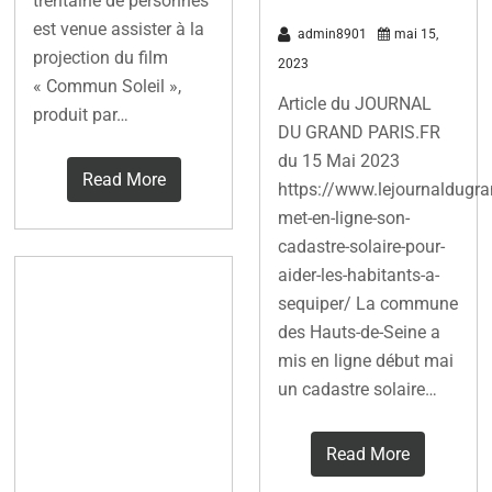
trentaine de personnes
est venue assister à la
admin8901
mai 15,
projection du film
2023
« Commun Soleil »,
Article du JOURNAL
produit par…
DU GRAND PARIS.FR
du 15 Mai 2023
Read More
https://www.lejournaldugra
met-en-ligne-son-
cadastre-solaire-pour-
aider-les-habitants-a-
Ciné-Débat:
sequiper/ La commune
Antony Soleil
des Hauts-de-Seine a
les pionniers
mis en ligne début mai
un cadastre solaire…
de
l’autoconsom
Read More
mation