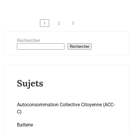
Pagination
1
2
3
des
publications
Rechercher
Rechercher
Sujets
Autoconsommation Collective Citoyenne (ACC-
C)
Batterie