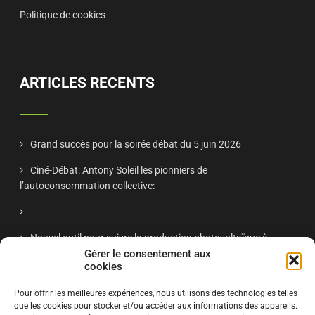
Politique de cookies
ARTICLES RECENTS
Grand succès pour la soirée débat du 5 juin 2026
Ciné-Débat: Antony Soleil les pionniers de
l’autoconsommation collective:
Nouvel outil pour suivre la production photovoltaïque à
Antony
Gérer le consentement aux
cookies
Réunion publique Antony Soleil nov 2025 – « Énergie solaire
Pour offrir les meilleures expériences, nous utilisons des technologies telles
à Antony : retour d’expériences et projets citoyens »
que les cookies pour stocker et/ou accéder aux informations des appareils.