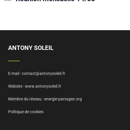
t
v
i
è
o
n
n
e
d
e
e
ANTONY SOLEIL
v
n
u
t
e
E-mail :
contact@antonysoleil.fr
s
Website :
www.antonysoleil.fr
É
Membre du réseau :
energie-partagee.org
v
è
Politique de cookies
n