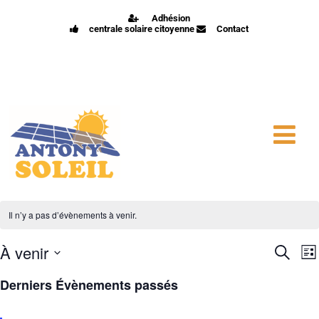
Adhésion
centrale solaire citoyenne
Contact
Il n’y a pas d’évènements à venir.
R
À venir
Recherc
Lis
e
Sélectionnez
a
Derniers Évènements passés
une
c
v
date.