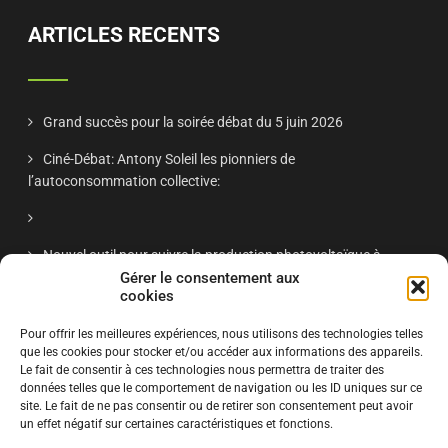
e
m
ARTICLES RECENTS
e
n
t
Grand succès pour la soirée débat du 5 juin 2026
s
Ciné-Débat: Antony Soleil les pionniers de
l’autoconsommation collective:
Nouvel outil pour suivre la production photovoltaïque à
Antony
Gérer le consentement aux
cookies
Réunion publique Antony Soleil nov 2025 – « Énergie solaire
Pour offrir les meilleures expériences, nous utilisons des technologies telles
à Antony : retour d’expériences et projets citoyens »
que les cookies pour stocker et/ou accéder aux informations des appareils.
Le fait de consentir à ces technologies nous permettra de traiter des
données telles que le comportement de navigation ou les ID uniques sur ce
site. Le fait de ne pas consentir ou de retirer son consentement peut avoir
S'ABONNER
un effet négatif sur certaines caractéristiques et fonctions.