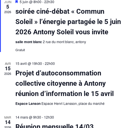
h
i
Mis
5 juin @ 8h00
-
22h30
JUIN
5
en
e
g
soirée ciné-débat « Commun
avant
2026
r
a
Soleil » l’énergie partagée le 5 juin
c
t
2026 Antony Soleil vous invite
h
i
salle mont blanc
2 rue du mont blanc, antony
e
o
Gratuit
e
n
t
15 avril @ 19h30
-
22h00
d
AVR
15
n
Projet d’autoconsommation
e
2026
a
v
collective citoyenne à Antony
v
u
réunion d’information le 15 avril
i
e
Espace Lanson
Espace Henri Lansson, place du marché
g
s
a
14 mars @ 9h30
-
12h30
MAR
É
14
Réunion mensuelle 14/03
2026