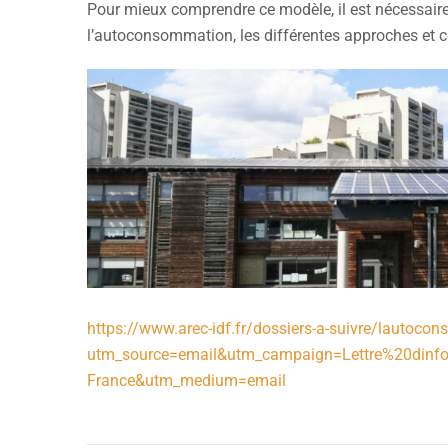
Pour mieux comprendre ce modèle, il est nécessaire 
l’autoconsommation, les différentes approches et ce
https://www.arec-idf.fr/dossiers-a-suivre/lautoc
utm_source=email&utm_campaign=Lettre%20dinfo
France&utm_medium=email