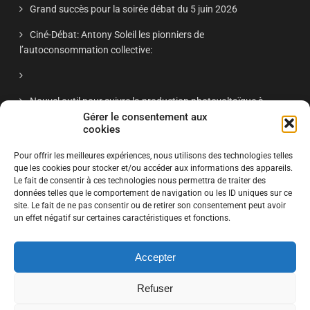
Grand succès pour la soirée débat du 5 juin 2026
Ciné-Débat: Antony Soleil les pionniers de
l’autoconsommation collective:
Nouvel outil pour suivre la production photovoltaïque à
Antony
Gérer le consentement aux
cookies
Réunion publique Antony Soleil nov 2025 – « Énergie solaire
Pour offrir les meilleures expériences, nous utilisons des technologies telles
à Antony : retour d’expériences et projets citoyens »
que les cookies pour stocker et/ou accéder aux informations des appareils.
Le fait de consentir à ces technologies nous permettra de traiter des
données telles que le comportement de navigation ou les ID uniques sur ce
site. Le fait de ne pas consentir ou de retirer son consentement peut avoir
S'ABONNER
un effet négatif sur certaines caractéristiques et fonctions.
Accepter
Cliquez ici pour vous inscrire à la liste de diffusion Antony Soleil
Refuser