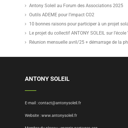
Antony Soleil au Forum des Associations 2025
Outils ADEME pour l’impact CO2
10 bonnes raisons pour participer à un projet sola
Le projet du collectif ANTONY SOLEIL sur l’école V
Réunion mensuelle avril/25 + démarrage de la p
ANTONY SOLEIL
E-mail :
contact@antonysoleil.fr
Website :
www.antonysoleil.fr
Membre du réseau :
energie-partagee.org