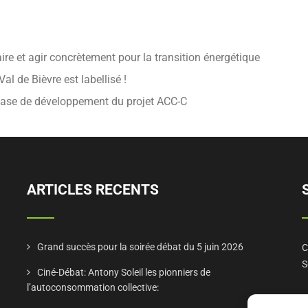
ire et agir concrètement pour la transition énergétique
al de Bièvre est labellisé !
hase de développement du projet ACC-C
ARTICLES RECENTS
Grand succès pour la soirée débat du 5 juin 2026
C
S
Ciné-Débat: Antony Soleil les pionniers de
l’autoconsommation collective: