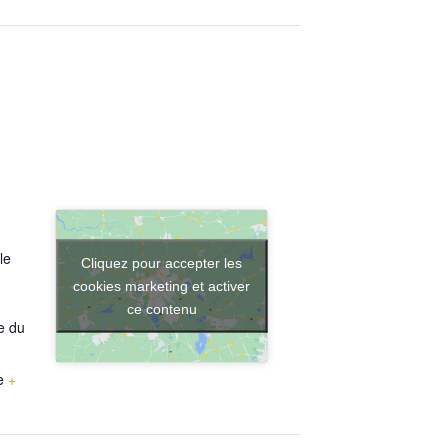
le
Cliquez pour accepter les
cookies marketing et activer
ce contenu
e du
e
+