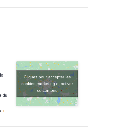
le
Cliquez pour accepter les
cookies marketing et activer
ce contenu
e du
e
+