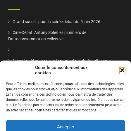
Grand succès pour la soirée débat du 5 juin 2026
Ciné-Débat: Antony Soleil les pionniers de
l’autoconsommation collective:
Nouvel outil pour suivre la production photovoltaïque à
Antony
Gérer le consentement aux
cookies
Réunion publique Antony Soleil nov 2025 – « Énergie solaire
Pour offrir les meilleures expériences, nous utilisons des technologies telles
à Antony : retour d’expériences et projets citoyens »
que les cookies pour stocker et/ou accéder aux informations des appareils.
Le fait de consentir à ces technologies nous permettra de traiter des
données telles que le comportement de navigation ou les ID uniques sur ce
site. Le fait de ne pas consentir ou de retirer son consentement peut avoir
S'ABONNER
un effet négatif sur certaines caractéristiques et fonctions.
Accepter