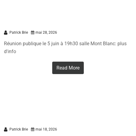
Ciné-Débat: Antony Soleil les pionniers
de l’autoconsommation collective:
Patrick Brie
mai 28, 2026
Réunion publique le 5 juin à 19h30 salle Mont Blanc: plus
d'info
Read More
Patrick Brie
mai 18, 2026