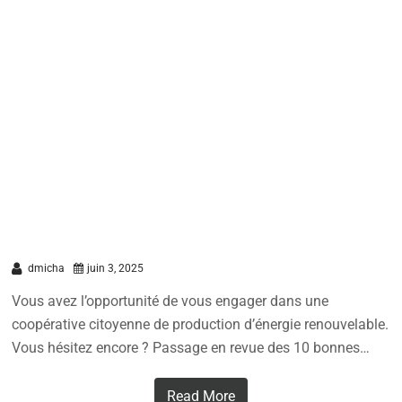
10 bonnes raisons pour participer à un
projet solaire et agir concrètement
pour la transition énergétique
dmicha
juin 3, 2025
Vous avez l’opportunité de vous engager dans une
coopérative citoyenne de production d’énergie renouvelable.
Vous hésitez encore ? Passage en revue des 10 bonnes…
Read More