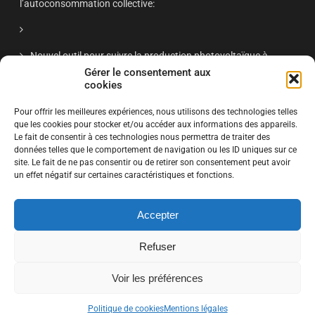
l’autoconsommation collective:
Nouvel outil pour suivre la production photovoltaïque à
Antony
Gérer le consentement aux
cookies
Réunion publique Antony Soleil nov 2025 – « Énergie solaire
Pour offrir les meilleures expériences, nous utilisons des technologies telles
à Antony : retour d’expériences et projets citoyens »
que les cookies pour stocker et/ou accéder aux informations des appareils.
Le fait de consentir à ces technologies nous permettra de traiter des
données telles que le comportement de navigation ou les ID uniques sur ce
site. Le fait de ne pas consentir ou de retirer son consentement peut avoir
S'ABONNER
un effet négatif sur certaines caractéristiques et fonctions.
Accepter
Cliquez ici pour vous inscrire à la liste de diffusion Antony Soleil
Refuser
Voir les préférences
© Copyright 2025
Solar Energy
. All Rights Reserved by SKT Themes
Politique de cookies
Mentions légales