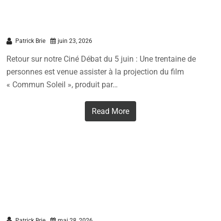
Grand succès pour la soirée débat du
5 juin 2026
Patrick Brie
juin 23, 2026
Retour sur notre Ciné Débat du 5 juin : Une trentaine de
personnes est venue assister à la projection du film
« Commun Soleil », produit par…
Read More
Ciné-Débat: Antony Soleil les pionniers
de l’autoconsommation collective:
Patrick Brie
mai 28, 2026