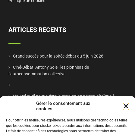
Politique de cookies
ARTICLES RECENTS
Grand succès pour la soirée débat du 5 juin 2026
Ciné-Débat: Antony Soleil les pionniers de
l’autoconsommation collective:
Nouvel outil pour suivre la production photovoltaïque à
Antony
Gérer le consentement aux
cookies
Réunion publique Antony Soleil nov 2025 – « Énergie solaire
Pour offrir les meilleures expériences, nous utilisons des technologies telles
à Antony : retour d’expériences et projets citoyens »
que les cookies pour stocker et/ou accéder aux informations des appareils.
Le fait de consentir à ces technologies nous permettra de traiter des