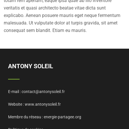
totam rem aperiam, eaque ipsa quae ab illo inventore
veritatis et quasi architecto beatae vitae dicta sunt
explicabo. Aenean posuere mauris eget neque fermentum
malesuada. Ut vulputate dolor at turpis gravida, sit amet
consequat sem blandit. Etiam eu mauris.
ANTONY SOLEIL
E-mail :
contact@antonysoleil.fr
Website :
www.antonysoleil.fr
Membre du réseau :
energie-partagee.org