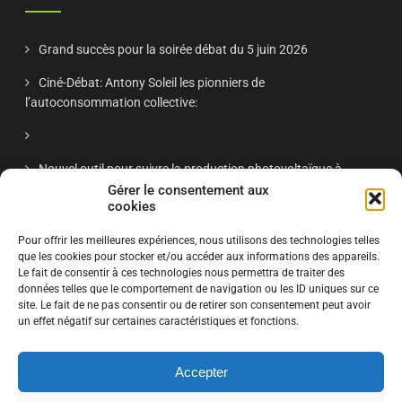
Grand succès pour la soirée débat du 5 juin 2026
Ciné-Débat: Antony Soleil les pionniers de
l’autoconsommation collective:
Nouvel outil pour suivre la production photovoltaïque à
Antony
Gérer le consentement aux
cookies
Réunion publique Antony Soleil nov 2025 – « Énergie solaire
Pour offrir les meilleures expériences, nous utilisons des technologies telles
à Antony : retour d’expériences et projets citoyens »
que les cookies pour stocker et/ou accéder aux informations des appareils.
Le fait de consentir à ces technologies nous permettra de traiter des
données telles que le comportement de navigation ou les ID uniques sur ce
site. Le fait de ne pas consentir ou de retirer son consentement peut avoir
S'ABONNER
un effet négatif sur certaines caractéristiques et fonctions.
Accepter