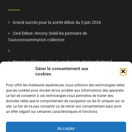
Grand succès pour la soirée débat du 5 juin 2026
Ciné-Débat: Antony Soleil les pionniers de
l’autoconsommation collective:
Nouvel outil pour suivre la production photovoltaïque à
Antony
Gérer le consentement aux
cookies
Réunion publique Antony Soleil nov 2025 – « Énergie solaire
Pour offrir les meilleures expériences, nous utilisons des technologies telles
à Antony : retour d’expériences et projets citoyens »
que les cookies pour stocker et/ou accéder aux informations des appareils.
Le fait de consentir à ces technologies nous permettra de traiter des
données telles que le comportement de navigation ou les ID uniques sur ce
site. Le fait de ne pas consentir ou de retirer son consentement peut avoir
S'ABONNER
un effet négatif sur certaines caractéristiques et fonctions.
Accepter